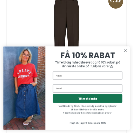
NYHED
FÅ 10% RABAT
Tilmeld dig nyhedsbrevet og få 10% rabat på
din første ordre på fuldpris varer 📩
Tilmeld mig
Ved tilmelding får du tilbud, udsalgsrabatter og nyheder
direkte i din inbox før alle andre.
Rabatten gælder ikke i forvejen nedsatte varer.
Bai miley pant Mos Mosh, delicioso
Mos Mosh
Nej tak, jeg vil ikke spare 10%
174710-160