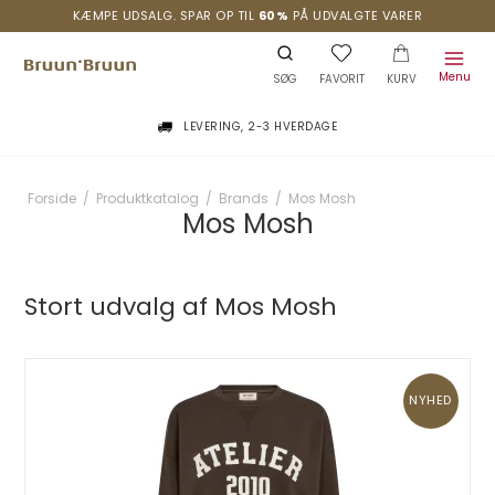
KÆMPE UDSALG. SPAR OP TIL
60%
PÅ UDVALGTE VARER
Menu
SØG
FAVORIT
KURV
LEVERING, 2-3 HVERDAGE
Forside
/
Produktkatalog
/
Brands
/
Mos Mosh
Mos Mosh
Stort udvalg af Mos Mosh
NYHED