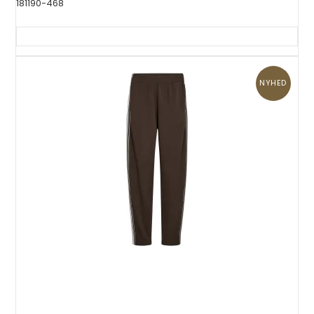
181190-468
NYHED