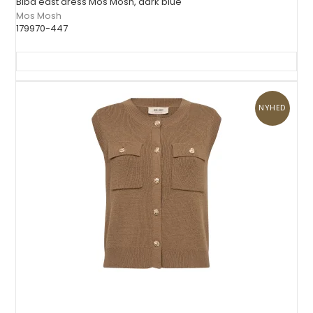
Biba east dress Mos Mosh, dark blue
Mos Mosh
179970-447
NYHED