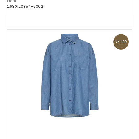
Hest
2630120854-6002
NYHED