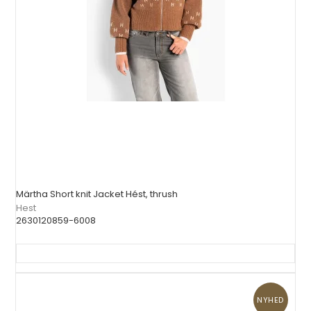
Märtha Short knit Jacket Hést, thrush
Hest
2630120859-6008
NYHED