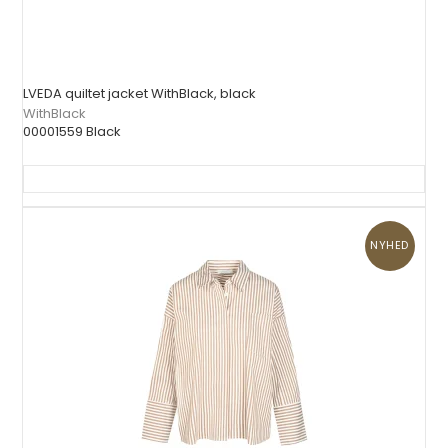
LVEDA quiltet jacket WithBlack, black
WithBlack
00001559 Black
NYHED