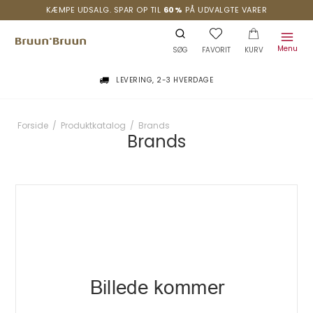
KÆMPE UDSALG. SPAR OP TIL
60%
PÅ UDVALGTE VARER
Menu
SØG
FAVORIT
KURV
LEVERING, 2-3 HVERDAGE
Forside
/
Produktkatalog
/
Brands
Brands