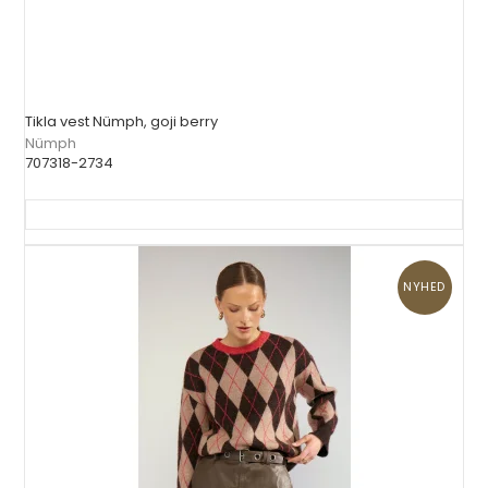
Tikla vest Nümph, goji berry
Nümph
707318-2734
NYHED