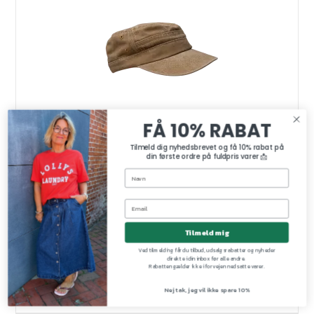
FÅ 10% RABAT
Tilmeld dig nyhedsbrevet og få 10% rabat på
din første ordre på fuldpris varer 📩
Tilmeld mig
Glenna cap Black Colour, khaki
BLACK COLOUR
Ved tilmelding får du tilbud, udsalgsrabatter og nyheder
8031 khaki
direkte i din inbox før alle andre.
Rabatten gælder ikke i forvejen nedsatte varer.
Nej tak, jeg vil ikke spare 10%