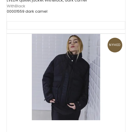
LVEDA quiltet jacket WithBlack, dark camel
WithBlack
00001559 dark camel
NYHED