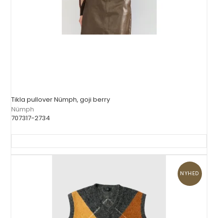
Tikla pullover Nümph, goji berry
Nümph
707317-2734
NYHED