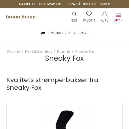
KÆMPE UDSALG. SPAR OP TIL
60%
PÅ UDVALGTE VARER
Menu
SØG
FAVORIT
KURV
LEVERING, 2-3 HVERDAGE
Forside
/
Produktkatalog
/
Brands
/
Sneaky Fox
Sneaky Fox
Kvalitets strømperbukser fra
Sneaky Fox