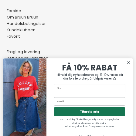
Forside
Om Bruun Bruun
Handelsbetingelser
Kundeklubben
Favorit
Fragt og levering
Retur og reklamation
Kontakt os
FÅ 10% RABAT
Butikkens åbningstider
Tilmeld dig nyhedsbrevet og få 10% rabat på
din første ordre på fuldpris varer 📩
Tilmeld mig
Ved tilmelding får du tilbud, udsalgsrabatter og nyheder
direkte i din inbox før alle andre.
Rabatten gælder ikke i forvejen nedsatte varer.