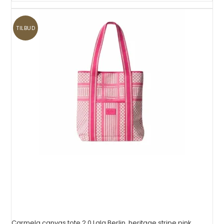
TILBUD
Carmela canvas tote 2.0 Lala Berlin, heritage stripe pink