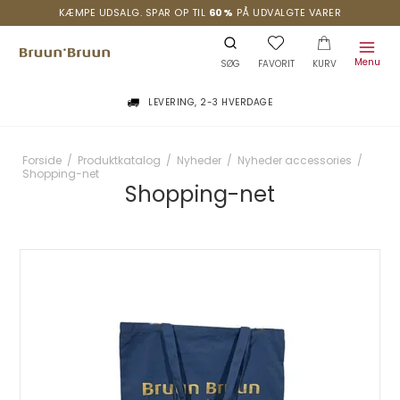
KÆMPE UDSALG. SPAR OP TIL
60%
PÅ UDVALGTE VARER
Menu
SØG
FAVORIT
KURV
LEVERING, 2-3 HVERDAGE
Forside
/
Produktkatalog
/
Nyheder
/
Nyheder accessories
/
Shopping-net
Shopping-net