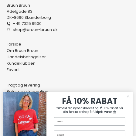
Bruun Bruun
Adelgade 83
DK-8660 Skanderborg
+45 7025 9500
shop@bruun-bruun.dk
Forside
Om Bruun Bruun
Handelsbetingelser
Kundeklubben
Favorit
Fragt og levering
Retur og reklamation
Kontakt os
FÅ 10% RABAT
Butikkens åbningstider
Tilmeld dig nyhedsbrevet og få 10% rabat på
din første ordre på fuldpris varer 📩