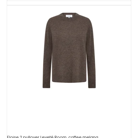
Eloise 2 pullover Leveté Room, coffee melang