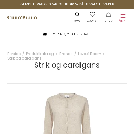
KÆMPE UDSALG. SPAR OP TIL
60%
PÅ UDVALGTE VARER
Menu
SØG
FAVORIT
KURV
LEVERING, 2-3 HVERDAGE
Forside
/
Produktkatalog
/
Brands
/
Leveté Room
/
Strik og cardigans
Strik og cardigans