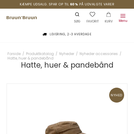
KÆMPE UDSALG. SPAR OP TIL
60%
PÅ UDVALGTE VARER
Menu
SØG
FAVORIT
KURV
LEVERING, 2-3 HVERDAGE
Forside
/
Produktkatalog
/
Nyheder
/
Nyheder accessories
/
Hatte, huer & pandebånd
Hatte, huer & pandebånd
NYHED