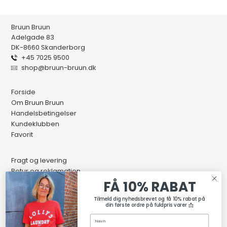
Bruun Bruun
Adelgade 83
DK-8660 Skanderborg
+45 7025 9500
shop@bruun-bruun.dk
Forside
Om Bruun Bruun
Handelsbetingelser
Kundeklubben
Favorit
Fragt og levering
Retur og reklamation
Kontakt os
FÅ 10% RABAT
Butikkens åbningstider
Tilmeld dig nyhedsbrevet og få 10% rabat på
din første ordre på fuldpris varer 📩