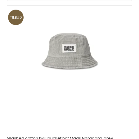
TILBUD
Washed cotton twill bucket hat Mads Nørgaard, grey