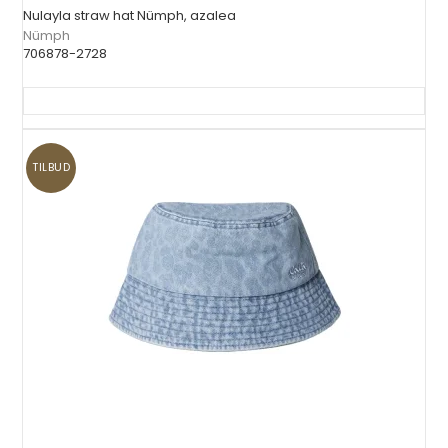
Nulayla straw hat Nümph, azalea
Nümph
706878-2728
TILBUD