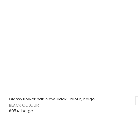
rklæder
Le Coq Sportif
opping-net
Sec
Lene Beier x Lind
Nailberry
Sibi
Leveté Room
Neo Noir
Snea
Lollys Laundry
Nümph
Glassy flower hair claw Black Colour, beige
BLACK COLOUR
6054-beige