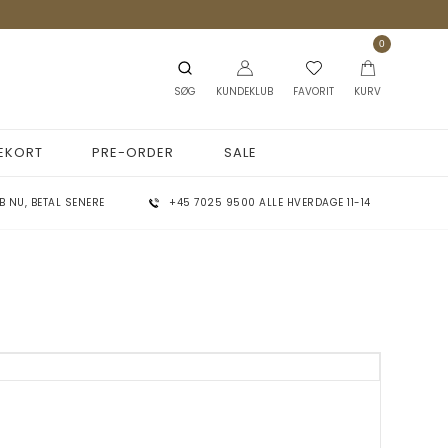
0
SØG
KUNDEKLUB
FAVORIT
KURV
EKORT
PRE-ORDER
SALE
B NU, BETAL SENERE
+45 7025 9500 ALLE HVERDAGE 11-14
Sofie Schnoor
Stine A
ens Saloner
s
Tim & Simonsen
lay
ESSENCE
Via Vai
ement
ille Corydon
Wauw