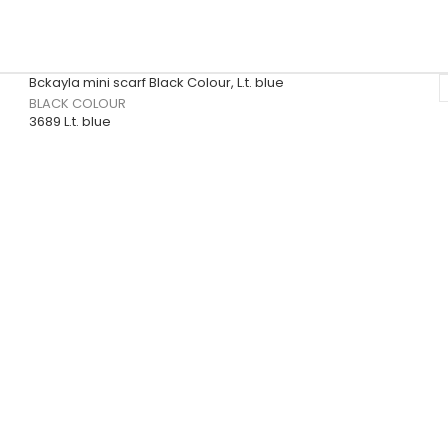
Bckayla mini scarf Black Colour, L.t. blue
BLACK COLOUR
3689 L.t. blue