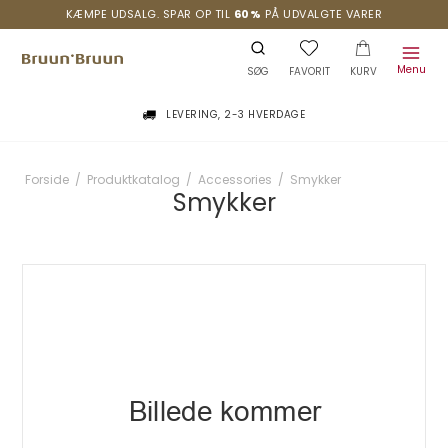
KÆMPE UDSALG. SPAR OP TIL
60%
PÅ UDVALGTE VARER
Menu
SØG
FAVORIT
KURV
LEVERING, 2-3 HVERDAGE
Forside
/
Produktkatalog
/
Accessories
/
Smykker
Smykker