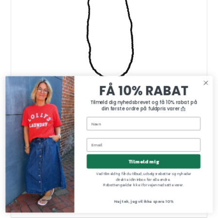
FÅ 10% RABAT
Tilmeld dig nyhedsbrevet og få 10% rabat på
din første ordre på fuldpris varer 📩
Tilmeld mig
Annavii Kala halskæde, black
Annavii
Ved tilmelding får du tilbud, udsalgsrabatter og nyheder
1027-black
direkte i din inbox før alle andre.
Rabatten gælder ikke i forvejen nedsatte varer.
Nej tak, jeg vil ikke spare 10%