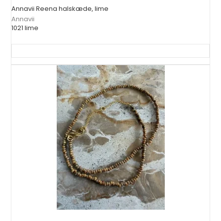
Annavii Reena halskæde, lime
Annavii
1021 lime