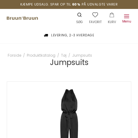
KÆMPE UDSALG. SPAR OP TIL
60%
PÅ UDVALGTE VARER
Menu
SØG
FAVORIT
KURV
LEVERING, 2-3 HVERDAGE
Forside
/
Produktkatalog
/
Tøj
/
Jumpsuits
Jumpsuits